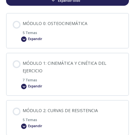
Expandir todo
MÓDULO 0: OSTEOCINEMÁTICA
5 Temas
Expandir
Contenido
MÓDULO 1: CINEMÁTICA Y CINÉTICA DEL
0% COMPLETADO
0/5 pasos
EJERCICIO
7 Temas
CINEMÁTICA Y LA IMPORTANCIA DEL SISTEMA DE
Expandir
REFERENCIA
Contenido
MÓDULO 2: CURVAS DE RESISTENCIA
0% COMPLETADO
0/7 pasos
OSTEOCINEMÁTICA
5 Temas
Expandir
APUNTES 1. OSTEOCINEMÁTICA Y SISTEMA REFERENCIA
OSTEOCINEMÁTICA 2