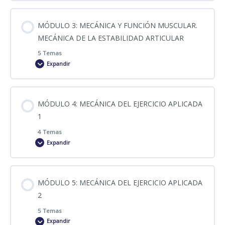
Contenido
MÓDULO 3: MECÁNICA Y FUNCIÓN MUSCULAR.
0% COMPLETADO
0/5 pasos
APUNTES 2. PRESENTACIÓN EXM MÓDULO 1
OSTEOCINEMÁTICA 3
MECÁNICA DE LA ESTABILIDAD ARTICULAR
5 Temas
CLASE 2
Expandir
CLASE 1
OSTEOCINEMÁTICA 4 EJES PARALELOS
Contenido
COMPLEMENTO MÓDULO 2
RESISTENCIAS ELÁSTICAS, PISTÓN HIDRÁULICO,
MÓDULO 4: MECÁNICA DEL EJERCICIO APLICADA
0% COMPLETADO
0/5 pasos
ISOCINÉTICAS
1
APUNTES MÓDULO 2
4 Temas
CLASE 3 PARTE 1
Expandir
FUERZAS INERCIALES
EJERCICIOS MÓDULO 2
Contenido
CLASE 3 PARTE 2
EJERCICIOS MÓDULO 1
MÓDULO 5: MECÁNICA DEL EJERCICIO APLICADA
0% COMPLETADO
0/4 pasos
2
SOLUCIONES MÓDULO 2
APUNTES MÓDULO 3
5 Temas
SOLUCIONES MÓDULO 1
CLASE 4
Expandir